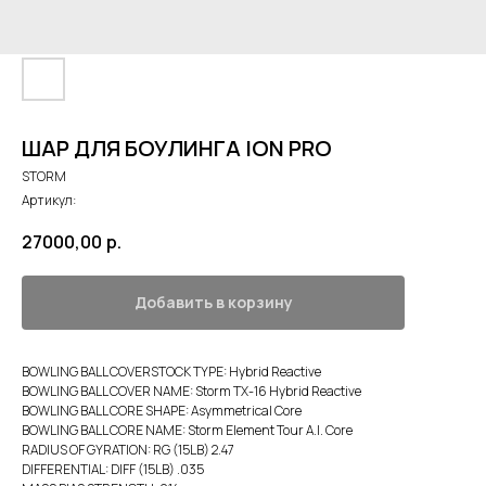
ШАР ДЛЯ БОУЛИНГА ION PRO
STORM
Артикул:
27000,00
р.
Добавить в корзину
BOWLING BALL COVERSTOCK TYPE: Hybrid Reactive
BOWLING BALL COVER NAME: Storm TX-16 Hybrid Reactive
BOWLING BALL CORE SHAPE: Asymmetrical Core
BOWLING BALL CORE NAME: Storm Element Tour A.I. Core
RADIUS OF GYRATION: RG (15LB) 2.47
DIFFERENTIAL: DIFF (15LB) .035