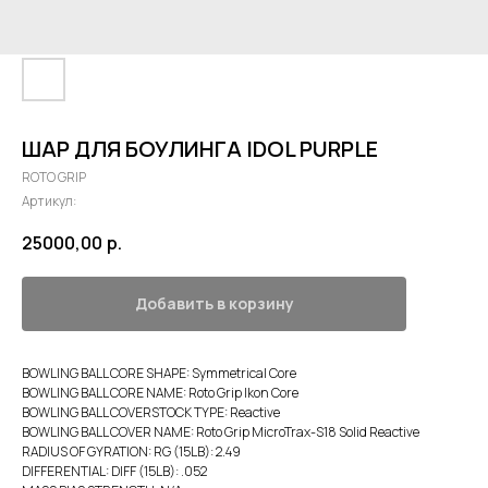
ШАР ДЛЯ БОУЛИНГА IDOL PURPLE
ROTO GRIP
Артикул:
25000,00
р.
Добавить в корзину
BOWLING BALL CORE SHAPE: Symmetrical Core
BOWLING BALL CORE NAME: Roto Grip Ikon Core
BOWLING BALL COVERSTOCK TYPE: Reactive
BOWLING BALL COVER NAME: Roto Grip MicroTrax-S18 Solid Reactive
RADIUS OF GYRATION: RG (15LB): 2.49
DIFFERENTIAL: DIFF (15LB): .052